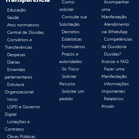
Como
Acompanhar
solicitar
uma
Educação
Consulte sua
Manifestação
Saúde
Solicitação
Atendimento
Atos normativos
Decretos
via WhatsApp
Central de Dúvidas
Estatísticas
Competências
Convênios e
Formulários
da Ouvidoria
Transferências
Prazos e
Dúvidas?
Despesas
autoridades
Acesse o FAQ
Diárias
Sic Físico
Fazer uma
Emendas
Solicitar
Manifestação
parlamentares
Recurso
Informações
Estrutura
Solicitar um
Importantes
Organizacional
pedido
Relatórios
Inicio
Anuais
LGPD e Governo
Digital
Licitações e
Contratos
Obras Públicas