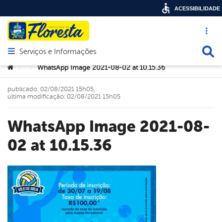
ACESSIBILIDADE
Acesso ráp
Busca
Serviços e Informações
Abrir menu principal de navegação
Você está aqui:
WhatsApp Image 2021-08-02 at 10.15.36
>
>
publicado: 02/08/2021 15h05,
última modificação: 02/08/2021 15h05
WhatsApp Image 2021-08-
02 at 10.15.36
book