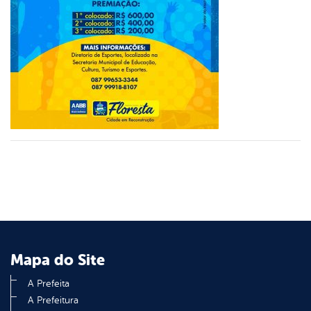
er
din
Mapa do Site
A Prefeita
A Prefeitura