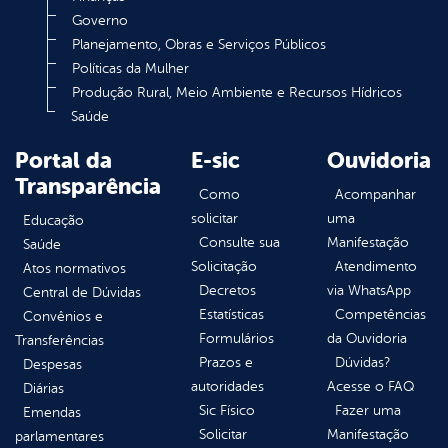
Governo
Planejamento, Obras e Serviços Públicos
Políticas da Mulher
Produção Rural, Meio Ambiente e Recursos Hídricos
Saúde
Portal da
E-sic
Ouvidoria
Transparência
Como
Acompanhar
solicitar
uma
Educação
Consulte sua
Manifestação
Saúde
Solicitação
Atendimento
Atos normativos
Decretos
via WhatsApp
Central de Dúvidas
Estatísticas
Competências
Convênios e
Formulários
da Ouvidoria
Transferências
Prazos e
Dúvidas?
Despesas
autoridades
Acesse o FAQ
Diárias
Sic Físico
Fazer uma
Emendas
Solicitar
Manifestação
parlamentares