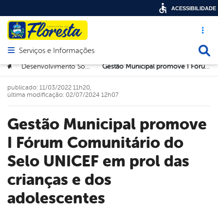
ACESSIBILIDADE
Acesso ráp
Busca
Serviços e Informações
Abrir menu principal de navegação
Você está aqui:
Desenvolvimento Social e Trabalho
Gestão Municipal promove I Fórum Comunitário do Selo UNICEF em prol das crianças e dos adolescentes
>
>
publicado: 11/03/2022 11h20,
última modificação: 02/07/2024 12h07
Gestão Municipal promove
I Fórum Comunitário do
Selo UNICEF em prol das
crianças e dos
adolescentes