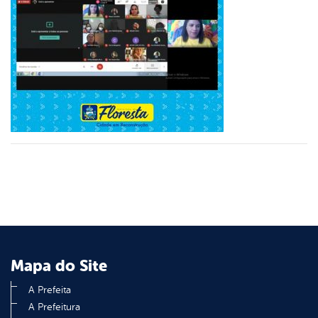
er
din
Mapa do Site
A Prefeita
A Prefeitura