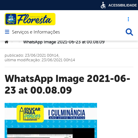
ACESSIBILIDADE
Acesso ráp
Busca
Serviços e Informações
Abrir menu principal de navegação
Você está aqui:
WhatsApp Image 2021-06-23 at 00.08.09
>
>
publicado: 23/06/2021 00h14,
última modificação: 23/06/2021 00h14
WhatsApp Image 2021-06-
23 at 00.08.09
book