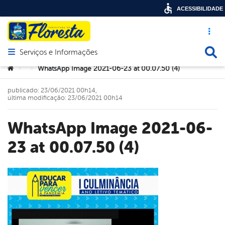
ACESSIBILIDADE
Acesso ráp
Busca
Serviços e Informações
Abrir menu principal de navegação
Você está aqui:
WhatsApp Image 2021-06-23 at 00.07.50 (4)
>
>
publicado: 23/06/2021 00h14,
última modificação: 23/06/2021 00h14
WhatsApp Image 2021-06-
23 at 00.07.50 (4)
book