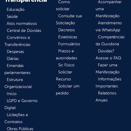
Como
Acompanhar
solicitar
uma
Educação
Consulte sua
Manifestação
Saúde
Solicitação
Atendimento
Atos normativos
Decretos
via WhatsApp
Central de Dúvidas
Estatísticas
Competências
Convênios e
Formulários
da Ouvidoria
Transferências
Prazos e
Dúvidas?
Despesas
autoridades
Acesse o FAQ
Diárias
Sic Físico
Fazer uma
Emendas
Solicitar
Manifestação
parlamentares
Recurso
Informações
Estrutura
Solicitar um
Importantes
Organizacional
pedido
Relatórios
Inicio
Anuais
LGPD e Governo
Digital
Licitações e
Contratos
Obras Públicas