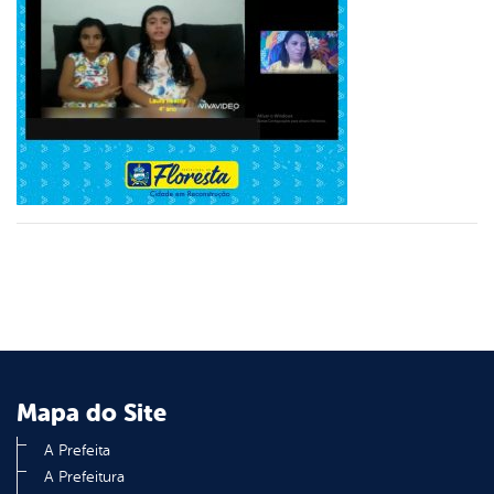
er
din
Mapa do Site
A Prefeita
A Prefeitura