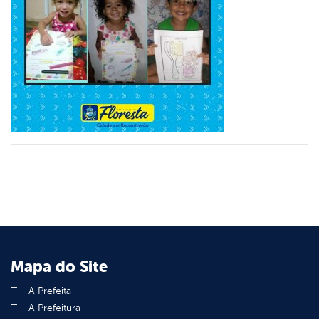
er
din
Mapa do Site
A Prefeita
A Prefeitura