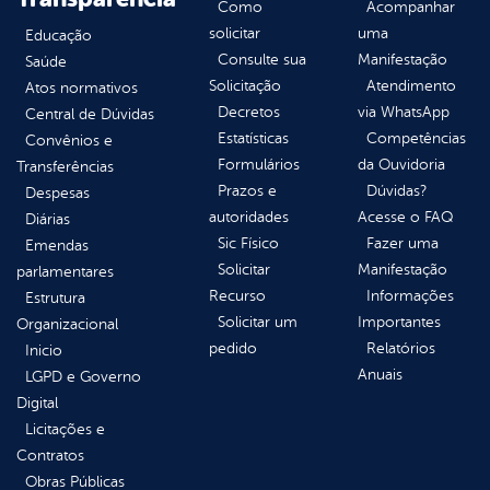
Como
Acompanhar
solicitar
uma
Educação
Consulte sua
Manifestação
Saúde
Solicitação
Atendimento
Atos normativos
Decretos
via WhatsApp
Central de Dúvidas
Estatísticas
Competências
Convênios e
Formulários
da Ouvidoria
Transferências
Prazos e
Dúvidas?
Despesas
autoridades
Acesse o FAQ
Diárias
Sic Físico
Fazer uma
Emendas
Solicitar
Manifestação
parlamentares
Recurso
Informações
Estrutura
Solicitar um
Importantes
Organizacional
pedido
Relatórios
Inicio
Anuais
LGPD e Governo
Digital
Licitações e
Contratos
Obras Públicas