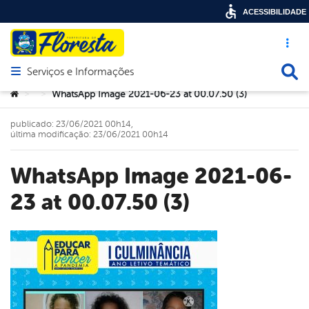
ACESSIBILIDADE
Acesso ráp
Busca
Serviços e Informações
Abrir menu principal de navegação
Você está aqui:
WhatsApp Image 2021-06-23 at 00.07.50 (3)
>
>
publicado: 23/06/2021 00h14,
última modificação: 23/06/2021 00h14
WhatsApp Image 2021-06-
23 at 00.07.50 (3)
book