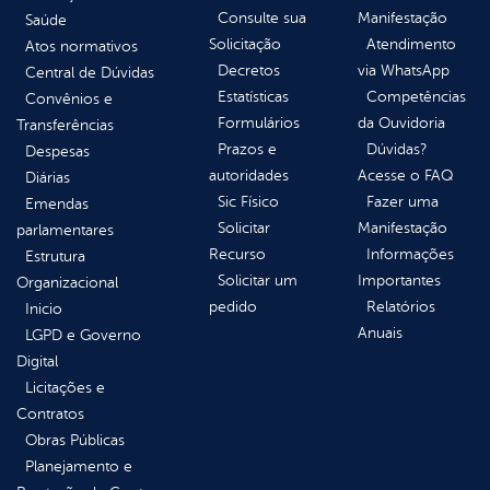
Consulte sua
Manifestação
Saúde
Solicitação
Atendimento
Atos normativos
Decretos
via WhatsApp
Central de Dúvidas
Estatísticas
Competências
Convênios e
Formulários
da Ouvidoria
Transferências
Prazos e
Dúvidas?
Despesas
autoridades
Acesse o FAQ
Diárias
Sic Físico
Fazer uma
Emendas
Solicitar
Manifestação
parlamentares
Recurso
Informações
Estrutura
Solicitar um
Importantes
Organizacional
pedido
Relatórios
Inicio
Anuais
LGPD e Governo
Digital
Licitações e
Contratos
Obras Públicas
Planejamento e