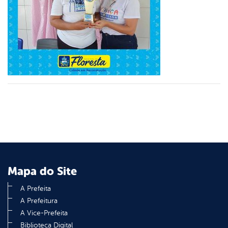
din
Mapa do Site
A Prefeita
A Prefeitura
A Vice-Prefeita
Biblioteca Digital