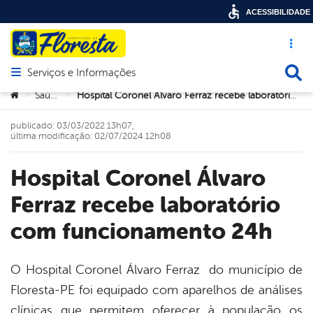
ACESSIBILIDADE
Acesso ráp
Busca
Serviços e Informações
Abrir menu principal de navegação
Você está aqui:
Saúde
Hospital Coronel Álvaro Ferraz recebe laboratório com funcionamento 24h
>
>
publicado: 03/03/2022 13h07,
última modificação: 02/07/2024 12h08
Hospital Coronel Álvaro
Ferraz recebe laboratório
com funcionamento 24h
O Hospital Coronel Álvaro Ferraz do município de
Floresta-PE foi equipado com aparelhos de análises
book
clínicas que permitem oferecer à população os