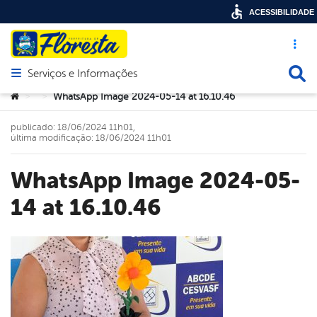
ACESSIBILIDADE
Acesso ráp
Busca
Serviços e Informações
Abrir menu principal de navegação
Você está aqui:
WhatsApp Image 2024-05-14 at 16.10.46
>
>
publicado: 18/06/2024 11h01,
última modificação: 18/06/2024 11h01
WhatsApp Image 2024-05-
14 at 16.10.46
book