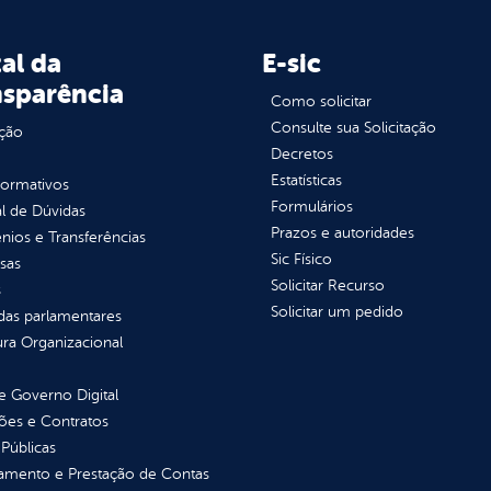
al da
E-sic
nsparência
Como solicitar
Consulte sua Solicitação
ção
Decretos
Estatísticas
normativos
Formulários
l de Dúvidas
Prazos e autoridades
ios e Transferências
Sic Físico
sas
Solicitar Recurso
s
Solicitar um pedido
as parlamentares
ura Organizacional
 Governo Digital
ções e Contratos
Públicas
jamento e Prestação de Contas