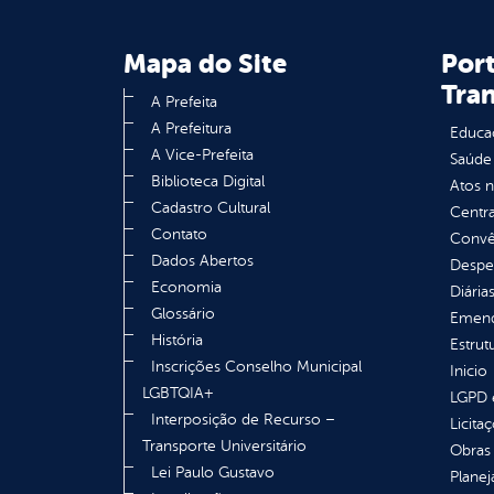
Mapa do Site
Port
Tra
A Prefeita
A Prefeitura
Educa
A Vice-Prefeita
Saúde
Biblioteca Digital
Atos 
Cadastro Cultural
Centra
Contato
Convên
Dados Abertos
Despe
Economia
Diária
Glossário
Emend
História
Estrut
Inscrições Conselho Municipal
Inicio
LGBTQIA+
LGPD e
Interposição de Recurso –
Licita
Transporte Universitário
Obras 
Lei Paulo Gustavo
Plane