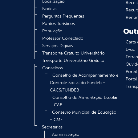
Localização
Receit
Notícias
Recur
Perguntas Frequentes
Renúnc
Pontos Turísticos
Out
População
Professor Conectado
Carta 
Serviços Digitais
E-sic
Transporte Gratuito Universitário
Ferram
Transporte Universitário Gratuito
Ouvid
Conselhos
Portal
Conselho de Acompanhamento e
Portal
Controle Social do Fundeb –
Transp
CACS/FUNDEB
Conselho de Alimentação Escolar
– CAE
Conselho Municipal de Educação
– CME
Secretarias
Administração