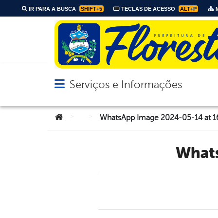
IR PARA A BUSCA
SHIFT+5
TECLAS DE ACESSO
ALT+P
M
Serviços e Informações
Abrir menu principal de navegação
Você está aqui:
>
>
WhatsApp Image 2024-05-14 at 1
Wha