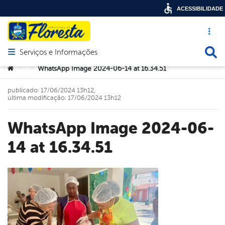
ACESSIBILIDADE
Acesso ráp
Busca
Serviços e Informações
Abrir menu principal de navegação
Você está aqui:
WhatsApp Image 2024-06-14 at 16.34.51
>
>
publicado: 17/06/2024 13h12,
última modificação: 17/06/2024 13h12
WhatsApp Image 2024-06-
14 at 16.34.51
book