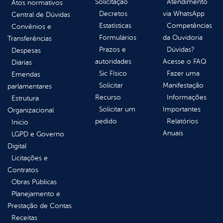
Solicitação
Atendimento
Atos normativos
Decretos
via WhatsApp
Central de Dúvidas
Estatísticas
Competências
Convênios e
Formulários
da Ouvidoria
Transferências
Prazos e
Dúvidas?
Despesas
autoridades
Acesse o FAQ
Diárias
Sic Físico
Fazer uma
Emendas
Solicitar
Manifestação
parlamentares
Recurso
Informações
Estrutura
Solicitar um
Importantes
Organizacional
pedido
Relatórios
Inicio
Anuais
LGPD e Governo
Digital
Licitações e
Contratos
Obras Públicas
Planejamento e
Prestação de Contas
Receitas