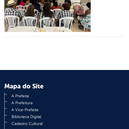
er
din
Mapa do Site
A Prefeita
A Prefeitura
A Vice-Prefeita
Biblioteca Digital
Cadastro Cultural