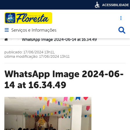
ACESSIBILIDADE
Acesso ráp
Busca
Serviços e Informações
Abrir menu principal de navegação
Você está aqui:
WhatsApp Image 2024-06-14 at 16.34.49
>
>
publicado: 17/06/2024 13h11,
última modificação: 17/06/2024 13h11
WhatsApp Image 2024-06-
14 at 16.34.49
book