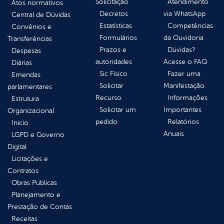
Solicitação
Atendimento
Atos normativos
Decretos
via WhatsApp
Central de Dúvidas
Estatísticas
Competências
Convênios e
Formulários
da Ouvidoria
Transferências
Prazos e
Dúvidas?
Despesas
autoridades
Acesse o FAQ
Diárias
Sic Físico
Fazer uma
Emendas
Solicitar
Manifestação
parlamentares
Recurso
Informações
Estrutura
Solicitar um
Importantes
Organizacional
pedido
Relatórios
Inicio
Anuais
LGPD e Governo
Digital
Licitações e
Contratos
Obras Públicas
Planejamento e
Prestação de Contas
Receitas