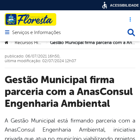
ACESSIBILIDADE
Acesso ráp
Busca
Serviços e Informações
Abrir menu principal de navegação
Você está aqui:
Recursos Hídricos
Gestão Municipal firma parceria com a AnasConsul Engenharia Ambiental
>
>
publicado: 06/07/2021 16h50,
última modificação: 02/07/2024 12h07
Gestão Municipal firma
parceria com a AnasConsul
Engenharia Ambiental
A Gestão Municipal está firmando parceria com a
AnasConsul Engenharia Ambiental, iniciativa
book
privada que atua no município viabilizando projetos