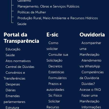
Governo
Planejamento, Obras e Serviços Públicos
Políticas da Mulher
Produção Rural, Meio Ambiente e Recursos Hídricos
Saúde
Portal da
E-sic
Ouvidoria
Transparência
Como
Acompanhar
solicitar
uma
Educação
Consulte sua
Manifestação
Saúde
Solicitação
Atendimento
Atos normativos
Decretos
via WhatsApp
Central de Dúvidas
Estatísticas
Competências
Convênios e
Formulários
da Ouvidoria
Transferências
Prazos e
Dúvidas?
Despesas
autoridades
Acesse o FAQ
Diárias
Sic Físico
Fazer uma
Emendas
Solicitar
Manifestação
parlamentares
Recurso
Informações
Estrutura