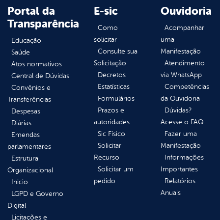
Portal da
E-sic
Ouvidoria
Transparência
Como
Acompanhar
solicitar
uma
Educação
Consulte sua
Manifestação
Saúde
Solicitação
Atendimento
Atos normativos
Decretos
via WhatsApp
Central de Dúvidas
Estatísticas
Competências
Convênios e
Formulários
da Ouvidoria
Transferências
Prazos e
Dúvidas?
Despesas
autoridades
Acesse o FAQ
Diárias
Sic Físico
Fazer uma
Emendas
Solicitar
Manifestação
parlamentares
Recurso
Informações
Estrutura
Solicitar um
Importantes
Organizacional
pedido
Relatórios
Inicio
Anuais
LGPD e Governo
Digital
Licitações e