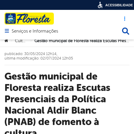
ACESSIBILIDADE
Acesso ráp
Busca
Serviços e Informações
Abrir menu principal de navegação
Você está aqui:
Cultura
Gestão municipal de Floresta realiza Escutas Presenciais da Política Nacional Aldir Blanc (PNAB) de fomento à cultura.
>
>
publicado: 30/05/2024 12h14,
última modificação: 02/07/2024 12h05
Gestão municipal de
Floresta realiza Escutas
Presenciais da Política
Nacional Aldir Blanc
(PNAB) de fomento à
cultura.