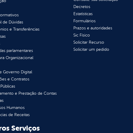
ção
Decretos
Estatísticas
normativos
Formulários
l de Dúvidas
Prazos e autoridades
ios e Transferências
Sic Físico
sas
Solicitar Recurso
s
Solicitar um pedido
as parlamentares
ura Organizacional
 Governo Digital
ções e Contratos
Públicas
jamento e Prestação de Contas
as
sos Humanos
ias de Receitas
ros Serviços