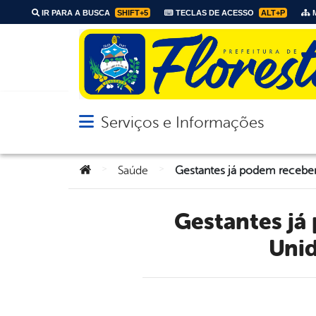
IR PARA A BUSCA
SHIFT+5
TECLAS DE ACESSO
ALT+P
M
Serviços e Informações
Abrir menu principal de navegação
Você está aqui:
>
>
Saúde
Gestantes já podem receber nova vacina contra VSR nas
Unid