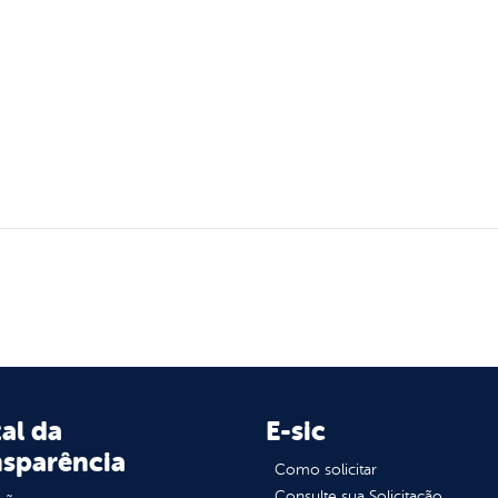
al da
E-sic
nsparência
Como solicitar
Consulte sua Solicitação