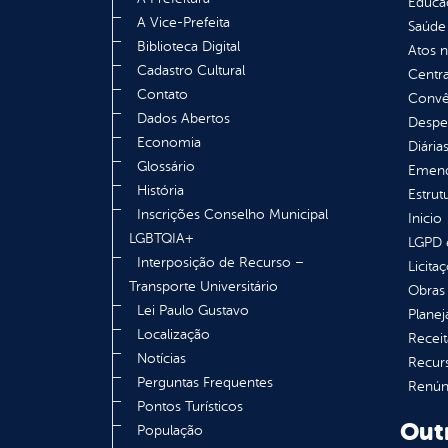
Educa
A Vice-Prefeita
Saúde
Biblioteca Digital
Atos 
Cadastro Cultural
Centra
Contato
Convên
Dados Abertos
Despe
Economia
Diária
Glossário
Emend
História
Estrut
Inscrições Conselho Municipal
Inicio
LGBTQIA+
LGPD e
Interposição de Recurso –
Licita
Transporte Universitário
Obras 
Lei Paulo Gustavo
Plane
Localização
Receit
Notícias
Recur
Perguntas Frequentes
Renúnc
Pontos Turísticos
Out
População