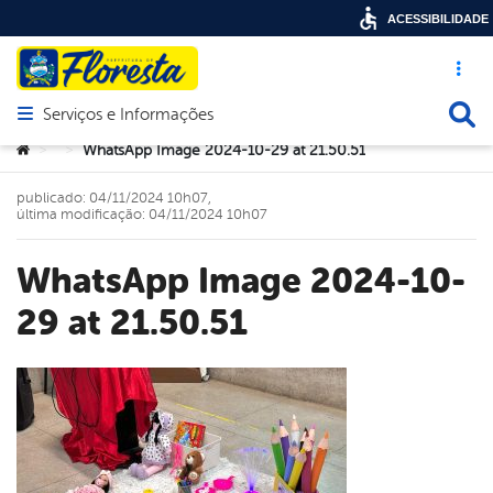
ACESSIBILIDADE
Acesso ráp
Busca
Serviços e Informações
Abrir menu principal de navegação
Você está aqui:
WhatsApp Image 2024-10-29 at 21.50.51
>
>
publicado: 04/11/2024 10h07,
última modificação: 04/11/2024 10h07
WhatsApp Image 2024-10-
29 at 21.50.51
book