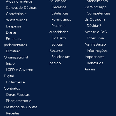
Solicitação
Atendimento
Atos normativos
Decretos
via WhatsApp
Central de Dúvidas
Estatísticas
Competências
Convênios e
Formulários
da Ouvidoria
Transferências
Prazos e
Dúvidas?
Despesas
autoridades
Acesse o FAQ
Diárias
Sic Físico
Fazer uma
Emendas
Solicitar
Manifestação
parlamentares
Recurso
Informações
Estrutura
Solicitar um
Importantes
Organizacional
pedido
Relatórios
Inicio
Anuais
LGPD e Governo
Digital
Licitações e
Contratos
Obras Públicas
Planejamento e
Prestação de Contas
Receitas