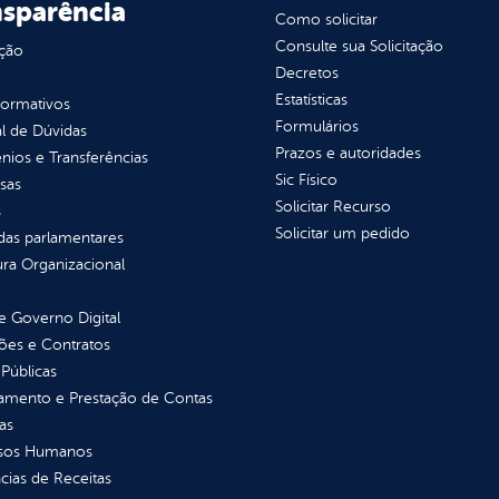
nsparência
Como solicitar
Consulte sua Solicitação
ção
Decretos
Estatísticas
normativos
Formulários
l de Dúvidas
Prazos e autoridades
ios e Transferências
Sic Físico
sas
Solicitar Recurso
s
Solicitar um pedido
as parlamentares
ura Organizacional
 Governo Digital
ções e Contratos
Públicas
jamento e Prestação de Contas
as
sos Humanos
ias de Receitas