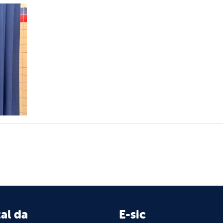
al da
E-sic