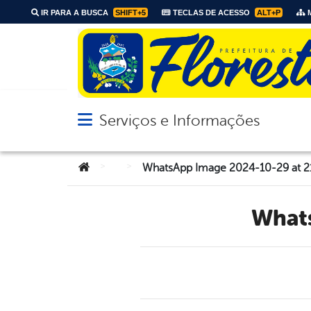
IR PARA A BUSCA
SHIFT+5
TECLAS DE ACESSO
ALT+P
M
Serviços e Informações
Abrir menu principal de navegação
Você está aqui:
>
>
WhatsApp Image 2024-10-29 at 2
Wha