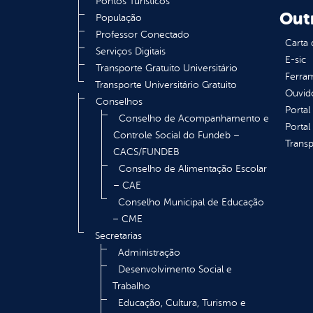
Pontos Turísticos
Out
População
Professor Conectado
Carta 
Serviços Digitais
E-sic
Transporte Gratuito Universitário
Ferram
Transporte Universitário Gratuito
Ouvid
Conselhos
Portal
Conselho de Acompanhamento e
Portal
Controle Social do Fundeb –
Transp
CACS/FUNDEB
Conselho de Alimentação Escolar
– CAE
Conselho Municipal de Educação
– CME
Secretarias
Administração
Desenvolvimento Social e
Trabalho
Educação, Cultura, Turismo e