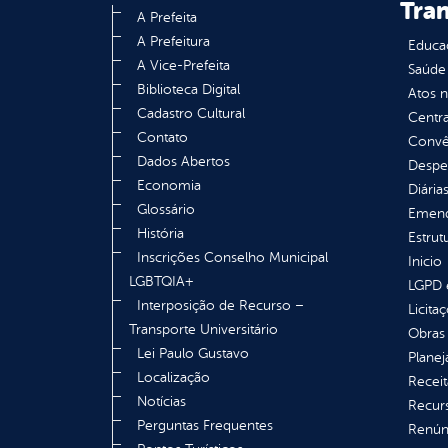
Tra
A Prefeita
A Prefeitura
Educa
A Vice-Prefeita
Saúde
Biblioteca Digital
Atos 
Cadastro Cultural
Centra
Contato
Convên
Dados Abertos
Despe
Economia
Diária
Glossário
Emend
História
Estrut
Inscrições Conselho Municipal
Inicio
LGBTQIA+
LGPD e
Interposição de Recurso –
Licita
Transporte Universitário
Obras 
Lei Paulo Gustavo
Plane
Localização
Receit
Notícias
Recur
Perguntas Frequentes
Renúnc