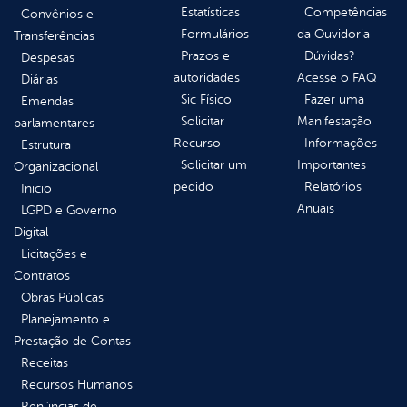
Estatísticas
Competências
Convênios e
Formulários
da Ouvidoria
Transferências
Prazos e
Dúvidas?
Despesas
autoridades
Acesse o FAQ
Diárias
Sic Físico
Fazer uma
Emendas
Solicitar
Manifestação
parlamentares
Recurso
Informações
Estrutura
Solicitar um
Importantes
Organizacional
pedido
Relatórios
Inicio
Anuais
LGPD e Governo
Digital
Licitações e
Contratos
Obras Públicas
Planejamento e
Prestação de Contas
Receitas
Recursos Humanos
Renúncias de