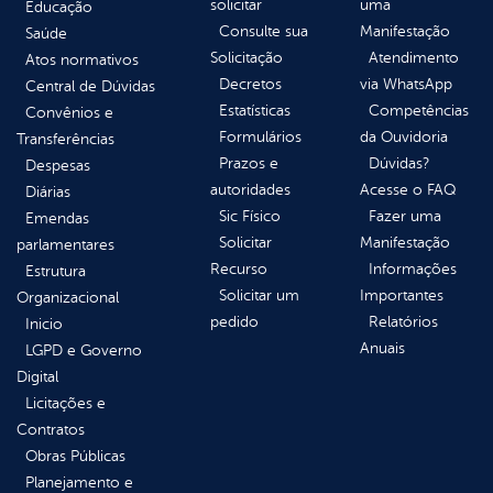
solicitar
uma
Educação
Consulte sua
Manifestação
Saúde
Solicitação
Atendimento
Atos normativos
Decretos
via WhatsApp
Central de Dúvidas
Estatísticas
Competências
Convênios e
Formulários
da Ouvidoria
Transferências
Prazos e
Dúvidas?
Despesas
autoridades
Acesse o FAQ
Diárias
Sic Físico
Fazer uma
Emendas
Solicitar
Manifestação
parlamentares
Recurso
Informações
Estrutura
Solicitar um
Importantes
Organizacional
pedido
Relatórios
Inicio
Anuais
LGPD e Governo
Digital
Licitações e
Contratos
Obras Públicas
Planejamento e