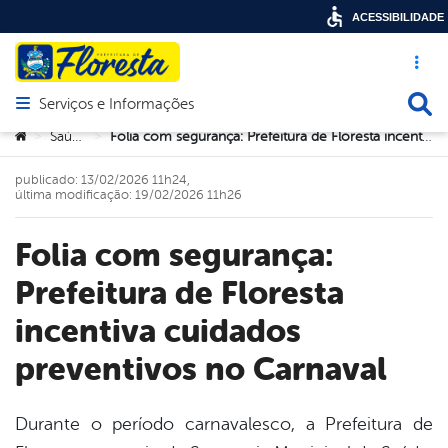
ACESSIBILIDADE
Acesso ráp
Busca
Serviços e Informações
Abrir menu principal de navegação
Você está aqui:
Saúde
Folia com segurança: Prefeitura de Floresta incentiva cuidados preventivos no Carnaval
>
>
publicado: 13/02/2026 11h24,
última modificação: 19/02/2026 11h26
Folia com segurança:
Prefeitura de Floresta
incentiva cuidados
preventivos no Carnaval
Durante o período carnavalesco, a
Prefeitura de