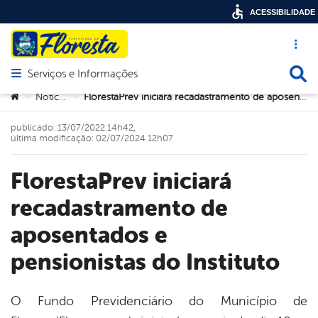
ACESSIBILIDADE
Acesso ráp
Busca
Serviços e Informações
Abrir menu principal de navegação
Você está aqui:
Notícias
FlorestaPrev iniciará recadastramento de aposentados e pensionistas do Instituto
>
>
publicado: 13/07/2022 14h42,
última modificação: 02/07/2024 12h07
FlorestaPrev iniciará
recadastramento de
aposentados e
pensionistas do Instituto
O Fundo Previdenciário do Município de