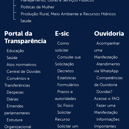
Planejamento, Obras e Serviços Públicos
Políticas da Mulher
Produção Rural, Meio Ambiente e Recursos Hídricos
Saúde
Portal da
E-sic
Ouvidoria
Transparência
Como
Acompanhar
solicitar
uma
Educação
Consulte sua
Manifestação
Saúde
Solicitação
Atendimento
Atos normativos
Decretos
via WhatsApp
Central de Dúvidas
Estatísticas
Competências
Convênios e
Formulários
da Ouvidoria
Transferências
Prazos e
Dúvidas?
Despesas
autoridades
Acesse o FAQ
Diárias
Sic Físico
Fazer uma
Emendas
Solicitar
Manifestação
parlamentares
Recurso
Informações
Estrutura
Solicitar um
Importantes
Organizacional