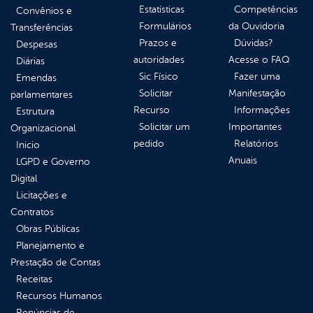
Estatísticas
Competências
Convênios e
Formulários
da Ouvidoria
Transferências
Prazos e
Dúvidas?
Despesas
autoridades
Acesse o FAQ
Diárias
Sic Físico
Fazer uma
Emendas
Solicitar
Manifestação
parlamentares
Recurso
Informações
Estrutura
Solicitar um
Importantes
Organizacional
pedido
Relatórios
Inicio
Anuais
LGPD e Governo
Digital
Licitações e
Contratos
Obras Públicas
Planejamento e
Prestação de Contas
Receitas
Recursos Humanos
Renúncias de