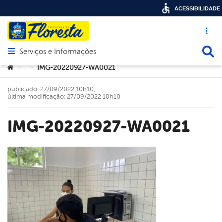
ACESSIBILIDADE
Acesso ráp
Busca
Serviços e Informações
Abrir menu principal de navegação
Você está aqui:
IMG-20220927-WA0021
>
>
publicado: 27/09/2022 10h10,
última modificação: 27/09/2022 10h10
IMG-20220927-WA0021
book
er