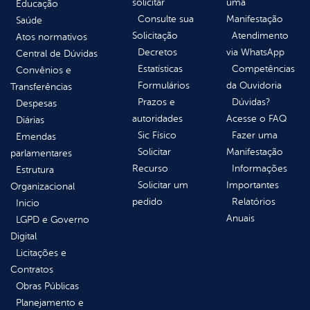
solicitar
uma
Educação
Consulte sua
Manifestação
Saúde
Solicitação
Atendimento
Atos normativos
Decretos
via WhatsApp
Central de Dúvidas
Estatísticas
Competências
Convênios e
Formulários
da Ouvidoria
Transferências
Prazos e
Dúvidas?
Despesas
autoridades
Acesse o FAQ
Diárias
Sic Físico
Fazer uma
Emendas
Solicitar
Manifestação
parlamentares
Recurso
Informações
Estrutura
Solicitar um
Importantes
Organizacional
pedido
Relatórios
Inicio
Anuais
LGPD e Governo
Digital
Licitações e
Contratos
Obras Públicas
Planejamento e