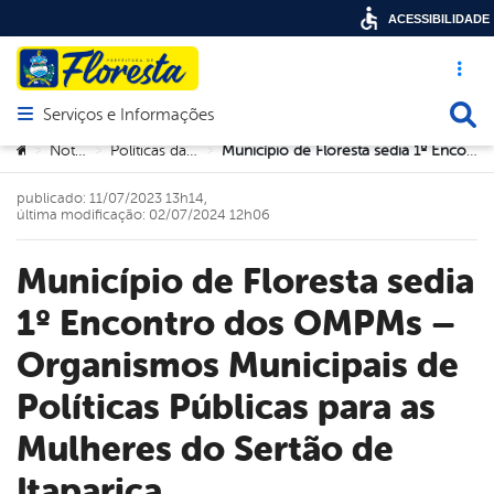
ACESSIBILIDADE
Acesso ráp
Busca
Serviços e Informações
Abrir menu principal de navegação
Você está aqui:
Notícias
Políticas da Mulher
Município de Floresta sedia 1º Encontro dos OMPMs – Organismos Municipais de Políticas Públicas para as Mulheres do Sertão de Itaparica
>
>
>
publicado: 11/07/2023 13h14,
última modificação: 02/07/2024 12h06
Município de Floresta sedia
1º Encontro dos OMPMs –
Organismos Municipais de
Políticas Públicas para as
Mulheres do Sertão de
Itaparica