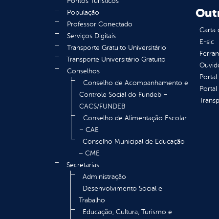
Pontos Turísticos
Out
População
Professor Conectado
Carta 
Serviços Digitais
E-sic
Transporte Gratuito Universitário
Ferram
Transporte Universitário Gratuito
Ouvid
Conselhos
Portal
Conselho de Acompanhamento e
Portal
Controle Social do Fundeb –
Transp
CACS/FUNDEB
Conselho de Alimentação Escolar
– CAE
Conselho Municipal de Educação
– CME
Secretarias
Administração
Desenvolvimento Social e
Trabalho
Educação, Cultura, Turismo e