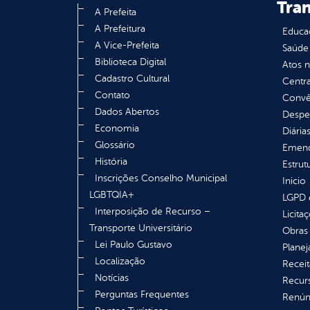
Tra
A Prefeita
A Prefeitura
Educa
A Vice-Prefeita
Saúde
Biblioteca Digital
Atos 
Cadastro Cultural
Centra
Contato
Convên
Dados Abertos
Despe
Economia
Diária
Glossário
Emend
História
Estrut
Inscrições Conselho Municipal
Inicio
LGBTQIA+
LGPD e
Interposição de Recurso –
Licita
Transporte Universitário
Obras 
Lei Paulo Gustavo
Plane
Localização
Receit
Notícias
Recur
Perguntas Frequentes
Renúnc