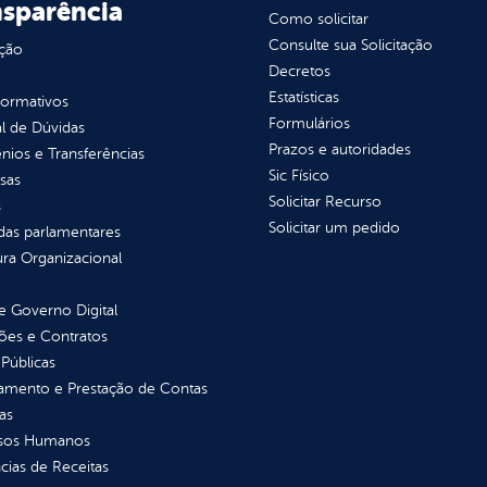
nsparência
Como solicitar
Consulte sua Solicitação
ção
Decretos
Estatísticas
normativos
Formulários
l de Dúvidas
Prazos e autoridades
ios e Transferências
Sic Físico
sas
Solicitar Recurso
s
Solicitar um pedido
as parlamentares
ura Organizacional
 Governo Digital
ções e Contratos
Públicas
jamento e Prestação de Contas
as
sos Humanos
ias de Receitas