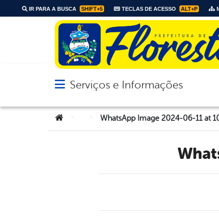
IR PARA A BUSCA
SHIFT+5
TECLAS DE ACESSO
ALT+P
M
Serviços e Informações
Abrir menu principal de navegação
Você está aqui:
>
>
WhatsApp Image 2024-06-11 at 10
Wha