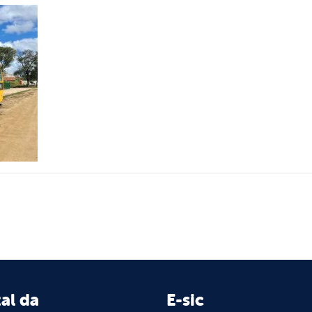
al da
E-sic