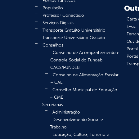
Pontos Turísticos
Out
População
Professor Conectado
Carta 
Serviços Digitais
E-sic
Transporte Gratuito Universitário
Ferram
Transporte Universitário Gratuito
Ouvid
Conselhos
Portal
Conselho de Acompanhamento e
Portal
Controle Social do Fundeb –
Transp
CACS/FUNDEB
Conselho de Alimentação Escolar
– CAE
Conselho Municipal de Educação
– CME
Secretarias
Administração
Desenvolvimento Social e
Trabalho
Educação, Cultura, Turismo e