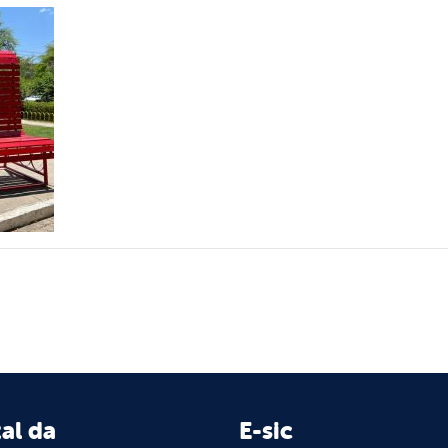
al da
E-sic