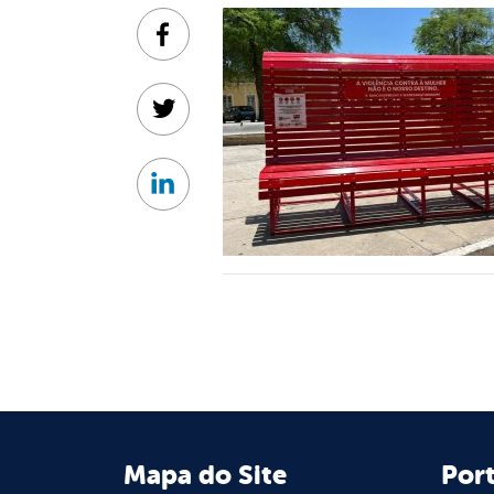
Facebook
Twitter
Linkedin
Mapa do Site
Port