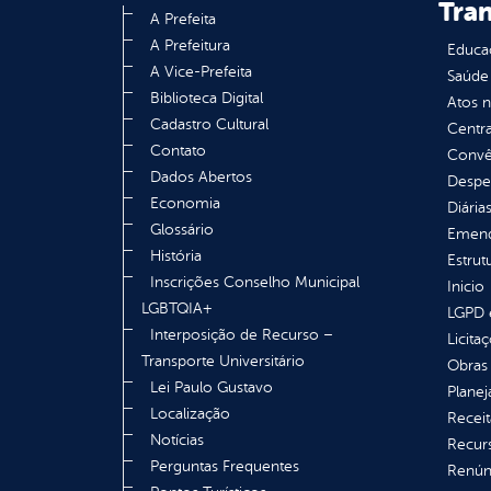
Tra
A Prefeita
A Prefeitura
Educa
A Vice-Prefeita
Saúde
Biblioteca Digital
Atos 
Cadastro Cultural
Centra
Contato
Convên
Dados Abertos
Despe
Economia
Diária
Glossário
Emend
História
Estrut
Inscrições Conselho Municipal
Inicio
LGBTQIA+
LGPD e
Interposição de Recurso –
Licita
Transporte Universitário
Obras 
Lei Paulo Gustavo
Plane
Localização
Receit
Notícias
Recur
Perguntas Frequentes
Renúnc