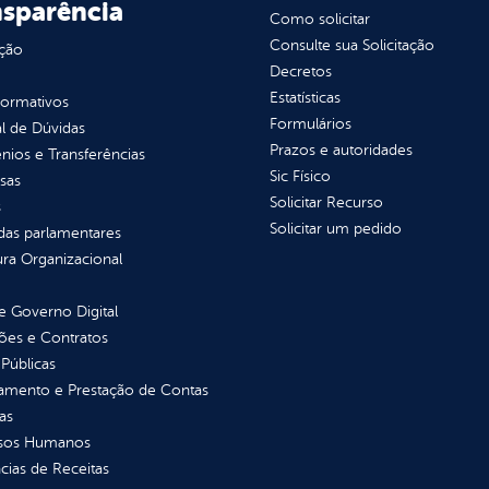
nsparência
Como solicitar
Consulte sua Solicitação
ção
Decretos
Estatísticas
normativos
Formulários
l de Dúvidas
Prazos e autoridades
ios e Transferências
Sic Físico
sas
Solicitar Recurso
s
Solicitar um pedido
as parlamentares
ura Organizacional
 Governo Digital
ções e Contratos
Públicas
jamento e Prestação de Contas
as
sos Humanos
ias de Receitas