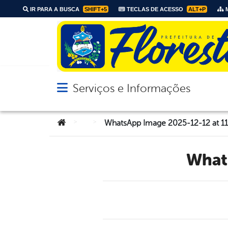
IR PARA A BUSCA
SHIFT+5
TECLAS DE ACESSO
ALT+P
M
Serviços e Informações
Abrir menu principal de navegação
Você está aqui:
>
>
WhatsApp Image 2025-12-12 at 11
Wha