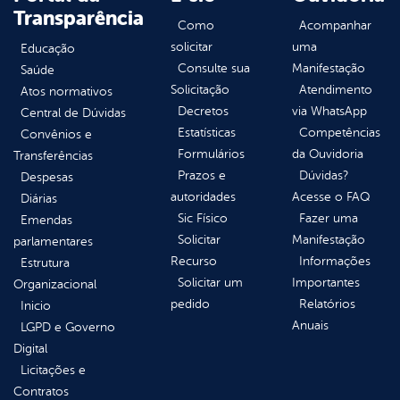
Transparência
Como
Acompanhar
solicitar
uma
Educação
Consulte sua
Manifestação
Saúde
Solicitação
Atendimento
Atos normativos
Decretos
via WhatsApp
Central de Dúvidas
Estatísticas
Competências
Convênios e
Formulários
da Ouvidoria
Transferências
Prazos e
Dúvidas?
Despesas
autoridades
Acesse o FAQ
Diárias
Sic Físico
Fazer uma
Emendas
Solicitar
Manifestação
parlamentares
Recurso
Informações
Estrutura
Solicitar um
Importantes
Organizacional
pedido
Relatórios
Inicio
Anuais
LGPD e Governo
Digital
Licitações e
Contratos