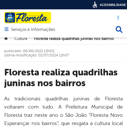
ACESSIBILIDADE
Acesso ráp
Busca
Serviços e Informações
Abrir menu principal de navegação
Você está aqui:
Cultura
Floresta realiza quadrilhas juninas nos bairros
>
>
publicado: 06/06/2022 13h03,
última modificação: 02/07/2024 12h07
Floresta realiza quadrilhas
juninas nos bairros
As tradicionais quadrilhas juninas de Floresta
voltaram com tudo. A Prefeitura Municipal de
book
Floresta traz neste ano o São João “Floresta Novo
Esperançar nos bairros”, que resgata a cultura local