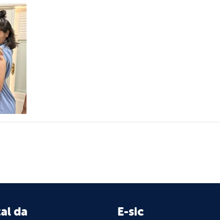
al da
E-sic