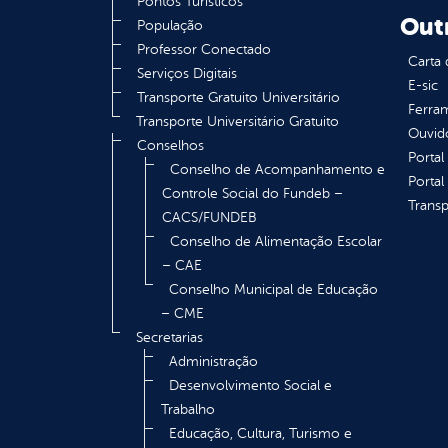
Pontos Turísticos
Out
População
Professor Conectado
Carta 
Serviços Digitais
E-sic
Transporte Gratuito Universitário
Ferram
Transporte Universitário Gratuito
Ouvid
Conselhos
Portal
Conselho de Acompanhamento e
Portal
Controle Social do Fundeb –
Transp
CACS/FUNDEB
Conselho de Alimentação Escolar
– CAE
Conselho Municipal de Educação
– CME
Secretarias
Administração
Desenvolvimento Social e
Trabalho
Educação, Cultura, Turismo e