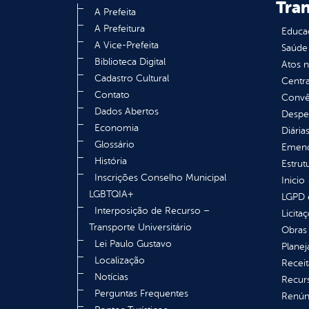
Tra
A Prefeita
A Prefeitura
Educa
A Vice-Prefeita
Saúde
Biblioteca Digital
Atos 
Cadastro Cultural
Centra
Contato
Convên
Dados Abertos
Despe
Economia
Diária
Glossário
Emend
História
Estrut
Inscrições Conselho Municipal
Inicio
LGBTQIA+
LGPD e
Interposição de Recurso –
Licita
Transporte Universitário
Obras 
Lei Paulo Gustavo
Plane
Localização
Receit
Notícias
Recur
Perguntas Frequentes
Renúnc