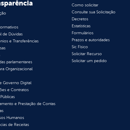
nsparência
Como solicitar
Consulte sua Solicitação
ção
Decretos
Estatísticas
normativos
Formulários
l de Dúvidas
Prazos e autoridades
ios e Transferências
Sic Físico
sas
Solicitar Recurso
s
Solicitar um pedido
as parlamentares
ura Organizacional
 Governo Digital
ções e Contratos
Públicas
jamento e Prestação de Contas
as
sos Humanos
ias de Receitas