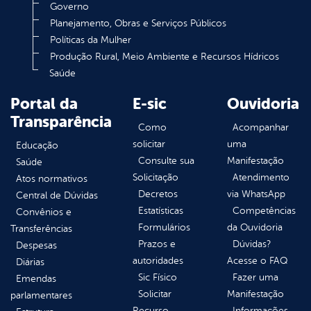
Governo
Planejamento, Obras e Serviços Públicos
Políticas da Mulher
Produção Rural, Meio Ambiente e Recursos Hídricos
Saúde
Portal da
E-sic
Ouvidoria
Transparência
Como
Acompanhar
solicitar
uma
Educação
Consulte sua
Manifestação
Saúde
Solicitação
Atendimento
Atos normativos
Decretos
via WhatsApp
Central de Dúvidas
Estatísticas
Competências
Convênios e
Formulários
da Ouvidoria
Transferências
Prazos e
Dúvidas?
Despesas
autoridades
Acesse o FAQ
Diárias
Sic Físico
Fazer uma
Emendas
Solicitar
Manifestação
parlamentares
Recurso
Informações