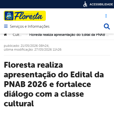
ACESSIBILIDADE
Acesso ráp
Busca
Serviços e Informações
Abrir menu principal de navegação
Você está aqui:
Cultura
Floresta realiza apresentação do Edital da PNAB 2026 e fortalece diálogo com a classe cultural
>
>
publicado: 21/05/2026 08h24,
última modificação: 27/05/2026 11h26
Floresta realiza
apresentação do Edital da
PNAB 2026 e fortalece
diálogo com a classe
cultural