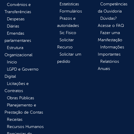
Estatísticas
Competências
Convênios e
Formulários
da Ouvidoria
Transferências
Prazos e
Dúvidas?
Despesas
autoridades
Acesse o FAQ
Diárias
Sic Físico
Fazer uma
Emendas
Solicitar
Manifestação
parlamentares
Recurso
Informações
Estrutura
Solicitar um
Importantes
Organizacional
pedido
Relatórios
Inicio
Anuais
LGPD e Governo
Digital
Licitações e
Contratos
Obras Públicas
Planejamento e
Prestação de Contas
Receitas
Recursos Humanos
Renúncias de