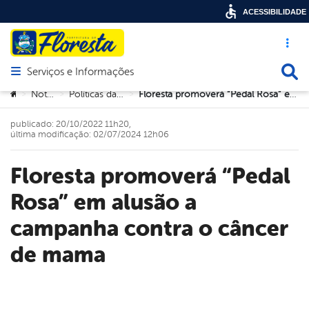
ACESSIBILIDADE
Acesso ráp
Busca
Serviços e Informações
Abrir menu principal de navegação
Você está aqui:
Notícias
Políticas da Mulher
Floresta promoverá “Pedal Rosa” em alusão a campanha contra o câncer de mama
>
>
>
publicado: 20/10/2022 11h20,
última modificação: 02/07/2024 12h06
Floresta promoverá “Pedal
Rosa” em alusão a
campanha contra o câncer
de mama