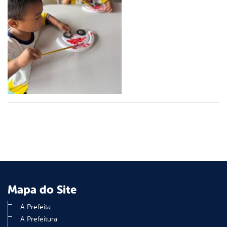
er
din
Mapa do Site
A Prefeita
A Prefeitura