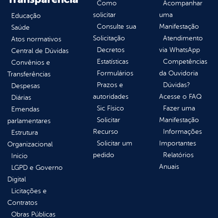
Como
Acompanhar
solicitar
uma
Educação
Consulte sua
Manifestação
Saúde
Solicitação
Atendimento
Atos normativos
Decretos
via WhatsApp
Central de Dúvidas
Estatísticas
Competências
Convênios e
Formulários
da Ouvidoria
Transferências
Prazos e
Dúvidas?
Despesas
autoridades
Acesse o FAQ
Diárias
Sic Físico
Fazer uma
Emendas
Solicitar
Manifestação
parlamentares
Recurso
Informações
Estrutura
Solicitar um
Importantes
Organizacional
pedido
Relatórios
Inicio
Anuais
LGPD e Governo
Digital
Licitações e
Contratos
Obras Públicas