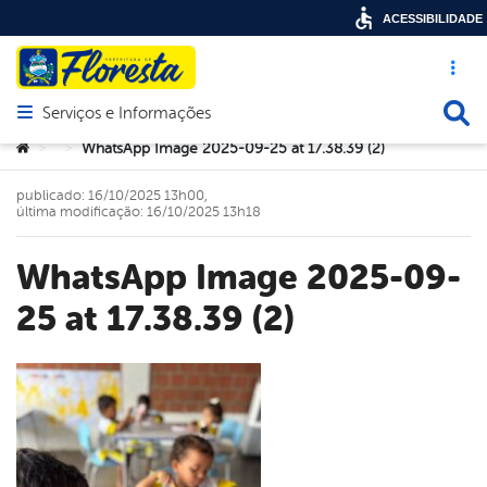
ACESSIBILIDADE
Acesso ráp
Busca
Serviços e Informações
Abrir menu principal de navegação
Você está aqui:
WhatsApp Image 2025-09-25 at 17.38.39 (2)
>
>
publicado: 16/10/2025 13h00,
última modificação: 16/10/2025 13h18
WhatsApp Image 2025-09-
25 at 17.38.39 (2)
book