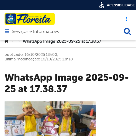
ACESSIBILIDADE
Acesso ráp
Busca
Serviços e Informações
Abrir menu principal de navegação
Você está aqui:
WhatsApp Image 2025-09-25 at 17.38.37
>
>
publicado: 16/10/2025 13h00,
última modificação: 16/10/2025 13h18
WhatsApp Image 2025-09-
25 at 17.38.37
book