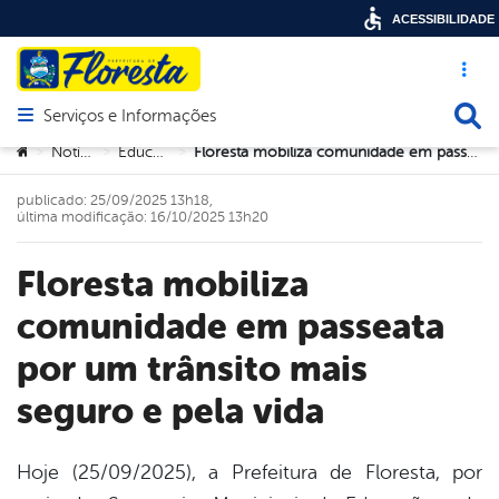
ACESSIBILIDADE
Acesso ráp
Busca
Serviços e Informações
Abrir menu principal de navegação
Você está aqui:
Notícias
Educação
Floresta mobiliza comunidade em passeata por um trânsito mais seguro e pela vida
>
>
>
publicado: 25/09/2025 13h18,
última modificação: 16/10/2025 13h20
Floresta mobiliza
comunidade em passeata
por um trânsito mais
seguro e pela vida
Hoje (25/09/2025), a Prefeitura de Floresta, por