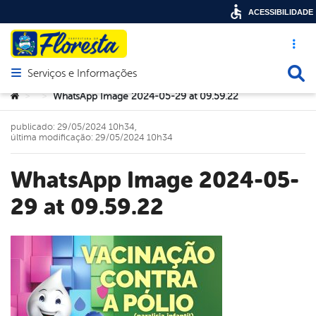
ACESSIBILIDADE
Acesso ráp
Busca
Serviços e Informações
Abrir menu principal de navegação
Você está aqui:
WhatsApp Image 2024-05-29 at 09.59.22
>
>
publicado: 29/05/2024 10h34,
última modificação: 29/05/2024 10h34
WhatsApp Image 2024-05-
29 at 09.59.22
book