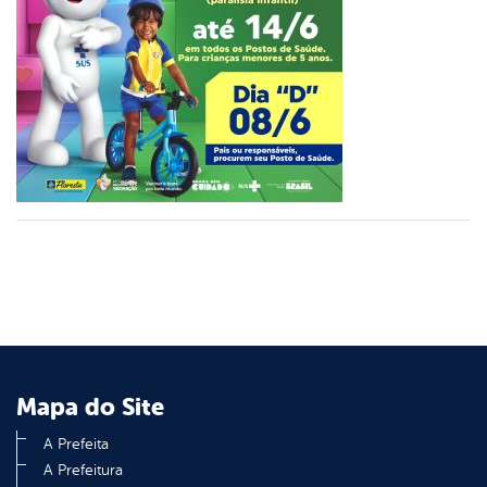
er
din
Mapa do Site
A Prefeita
A Prefeitura