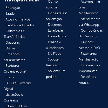
Como
Acompanhar
solicitar
uma
Educação
Consulte sua
Manifestação
Saúde
Solicitação
Atendimento
Atos normativos
Decretos
via WhatsApp
Central de Dúvidas
Estatísticas
Competências
Convênios e
Formulários
da Ouvidoria
Transferências
Prazos e
Dúvidas?
Despesas
autoridades
Acesse o FAQ
Diárias
Sic Físico
Fazer uma
Emendas
Solicitar
Manifestação
parlamentares
Recurso
Informações
Estrutura
Solicitar um
Importantes
Organizacional
pedido
Relatórios
Inicio
Anuais
LGPD e Governo
Digital
Licitações e
Contratos
Obras Públicas