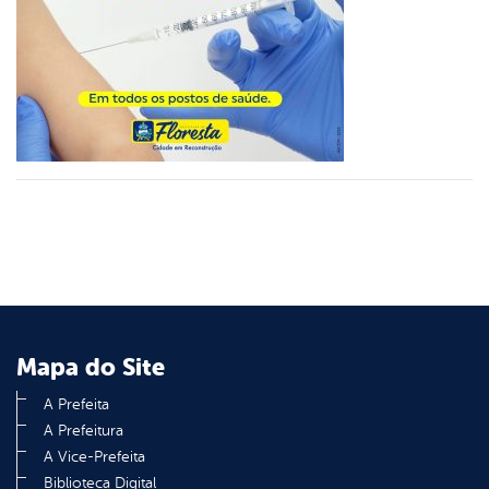
din
Mapa do Site
A Prefeita
A Prefeitura
A Vice-Prefeita
Biblioteca Digital