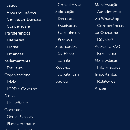
Consulte sua
Manifestação
Saúde
Solicitação
Atendimento
Atos normativos
Decretos
via WhatsApp
Central de Dúvidas
Estatísticas
Competências
Convênios e
Formulários
da Ouvidoria
Transferências
Prazos e
Dúvidas?
Despesas
autoridades
Acesse o FAQ
Diárias
Sic Físico
Fazer uma
Emendas
Solicitar
Manifestação
parlamentares
Recurso
Informações
Estrutura
Solicitar um
Importantes
Organizacional
pedido
Relatórios
Inicio
Anuais
LGPD e Governo
Digital
Licitações e
Contratos
Obras Públicas
Planejamento e