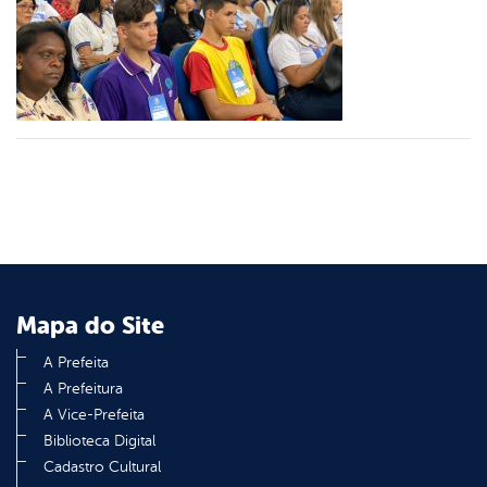
er
din
Mapa do Site
A Prefeita
A Prefeitura
A Vice-Prefeita
Biblioteca Digital
Cadastro Cultural