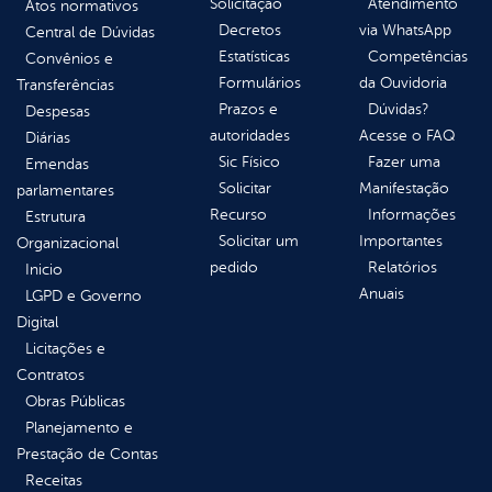
Solicitação
Atendimento
Atos normativos
Decretos
via WhatsApp
Central de Dúvidas
Estatísticas
Competências
Convênios e
Formulários
da Ouvidoria
Transferências
Prazos e
Dúvidas?
Despesas
autoridades
Acesse o FAQ
Diárias
Sic Físico
Fazer uma
Emendas
Solicitar
Manifestação
parlamentares
Recurso
Informações
Estrutura
Solicitar um
Importantes
Organizacional
pedido
Relatórios
Inicio
Anuais
LGPD e Governo
Digital
Licitações e
Contratos
Obras Públicas
Planejamento e
Prestação de Contas
Receitas