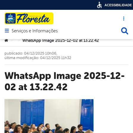
ACESSIBILIDADE
Acesso ráp
Busca
Serviços e Informações
Abrir menu principal de navegação
Você está aqui:
WhatsApp Image 2025-12-02 at 13.22.42
>
>
publicado: 04/12/2025 10h06,
última modificação: 04/12/2025 11h32
WhatsApp Image 2025-12-
02 at 13.22.42
book