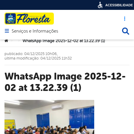
ACESSIBILIDADE
Acesso ráp
Busca
Serviços e Informações
Abrir menu principal de navegação
Você está aqui:
WhatsApp Image 2025-12-02 at 13.22.39 (1)
>
>
publicado: 04/12/2025 10h06,
última modificação: 04/12/2025 11h32
WhatsApp Image 2025-12-
02 at 13.22.39 (1)
book