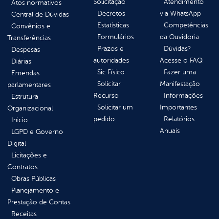
Solicitação
Atendimento
Atos normativos
Decretos
via WhatsApp
Central de Dúvidas
Estatísticas
Competências
Convênios e
Formulários
da Ouvidoria
Transferências
Prazos e
Dúvidas?
Despesas
autoridades
Acesse o FAQ
Diárias
Sic Físico
Fazer uma
Emendas
Solicitar
Manifestação
parlamentares
Recurso
Informações
Estrutura
Solicitar um
Importantes
Organizacional
pedido
Relatórios
Inicio
Anuais
LGPD e Governo
Digital
Licitações e
Contratos
Obras Públicas
Planejamento e
Prestação de Contas
Receitas