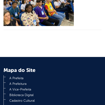
er
din
Mapa do Site
A Prefeita
A Prefeitura
A Vice-Prefeita
Biblioteca Digital
Cadastro Cultural