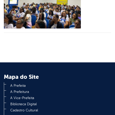
er
din
Mapa do Site
A Prefeita
A Prefeitura
A Vice-Prefeita
Biblioteca Digital
Cadastro Cultural