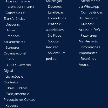
Solicitação
Atendimento
Atos normativos
Decretos
via WhatsApp
Central de Dúvidas
Estatísticas
Competências
Convênios e
Formulários
da Ouvidoria
Transferências
Prazos e
Dúvidas?
Despesas
autoridades
Acesse o FAQ
Diárias
Sic Físico
Fazer uma
Emendas
Solicitar
Manifestação
parlamentares
Recurso
Informações
Estrutura
Solicitar um
Importantes
Organizacional
pedido
Relatórios
Inicio
Anuais
LGPD e Governo
Digital
Licitações e
Contratos
Obras Públicas
Planejamento e
Prestação de Contas
Receitas