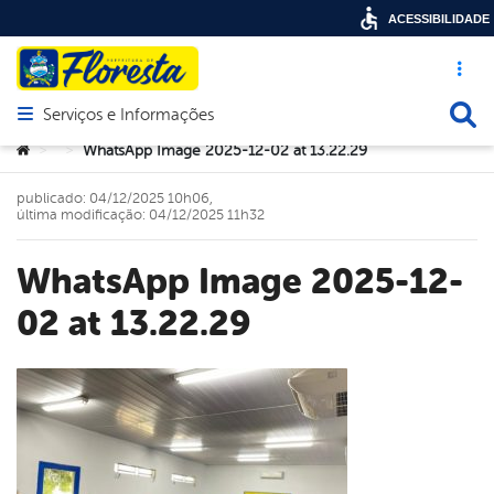
ACESSIBILIDADE
Acesso ráp
Busca
Serviços e Informações
Abrir menu principal de navegação
Você está aqui:
WhatsApp Image 2025-12-02 at 13.22.29
>
>
publicado: 04/12/2025 10h06,
última modificação: 04/12/2025 11h32
WhatsApp Image 2025-12-
02 at 13.22.29
book