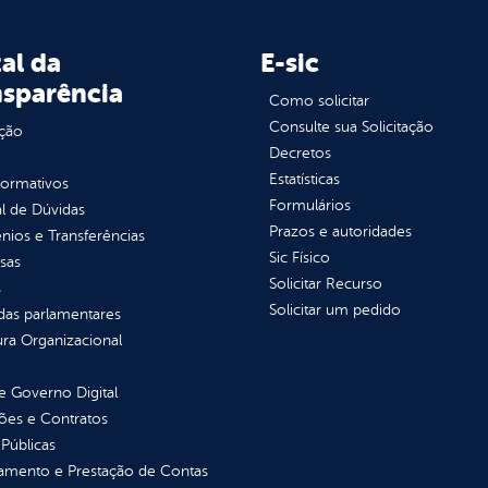
al da
E-sic
nsparência
Como solicitar
Consulte sua Solicitação
ção
Decretos
Estatísticas
normativos
Formulários
l de Dúvidas
Prazos e autoridades
ios e Transferências
Sic Físico
sas
Solicitar Recurso
s
Solicitar um pedido
as parlamentares
ura Organizacional
 Governo Digital
ções e Contratos
Públicas
jamento e Prestação de Contas