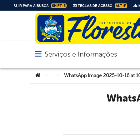
IR PARA A BUSCA
SHIFT+5
TECLAS DE ACESSO
ALT+P
M
Serviços e Informações
Abrir menu principal de navegação
Você está aqui:
>
>
WhatsApp Image 2025-10-16 at 10.
What