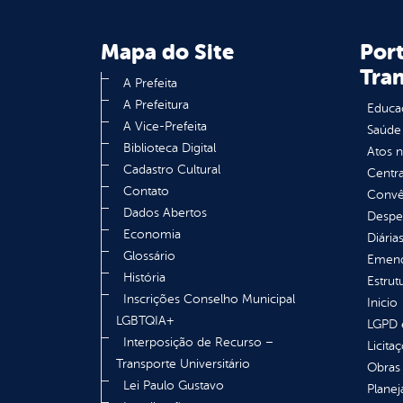
Mapa do Site
Port
Tra
A Prefeita
A Prefeitura
Educa
A Vice-Prefeita
Saúde
Biblioteca Digital
Atos 
Cadastro Cultural
Centra
Contato
Convên
Dados Abertos
Despe
Economia
Diária
Glossário
Emend
História
Estrut
Inscrições Conselho Municipal
Inicio
LGBTQIA+
LGPD e
Interposição de Recurso –
Licita
Transporte Universitário
Obras 
Lei Paulo Gustavo
Plane