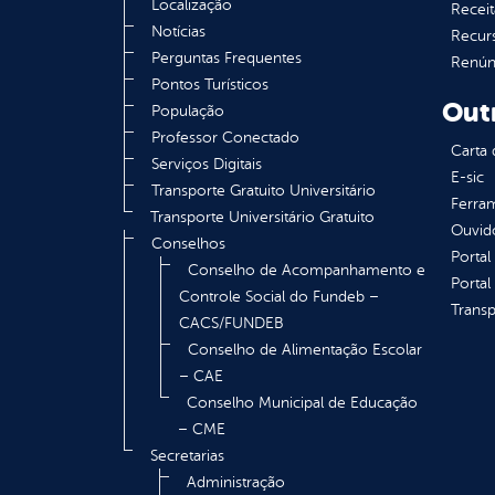
Localização
Receit
Notícias
Recur
Perguntas Frequentes
Renúnc
Pontos Turísticos
Out
População
Professor Conectado
Carta 
Serviços Digitais
E-sic
Transporte Gratuito Universitário
Ferram
Transporte Universitário Gratuito
Ouvid
Conselhos
Portal
Conselho de Acompanhamento e
Portal
Controle Social do Fundeb –
Transp
CACS/FUNDEB
Conselho de Alimentação Escolar
– CAE
Conselho Municipal de Educação
– CME
Secretarias
Administração