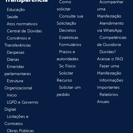
Como
Acompanhar
solicitar
uma
Educação
Consulte sua
Manifestação
Saúde
Solicitação
Atendimento
Atos normativos
Decretos
via WhatsApp
Central de Dúvidas
Estatísticas
Competências
Convênios e
Formulários
da Ouvidoria
Transferências
Prazos e
Dúvidas?
Despesas
autoridades
Acesse o FAQ
Diárias
Sic Físico
Fazer uma
Emendas
Solicitar
Manifestação
parlamentares
Recurso
Informações
Estrutura
Solicitar um
Importantes
Organizacional
pedido
Relatórios
Inicio
Anuais
LGPD e Governo
Digital
Licitações e
Contratos
Obras Públicas