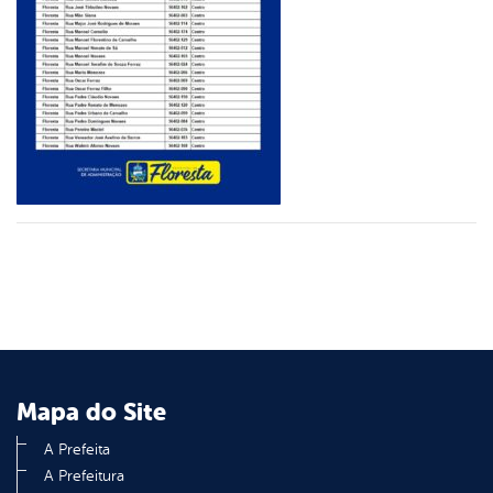
er
din
Mapa do Site
A Prefeita
A Prefeitura