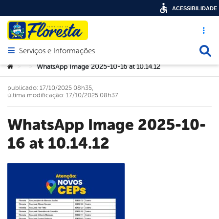
ACESSIBILIDADE
Acesso ráp
Busca
Serviços e Informações
Abrir menu principal de navegação
Você está aqui:
WhatsApp Image 2025-10-16 at 10.14.12
>
>
publicado: 17/10/2025 08h35,
última modificação: 17/10/2025 08h37
WhatsApp Image 2025-10-
16 at 10.14.12
book