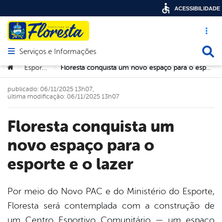
ACESSIBILIDADE
Acesso ráp
Busca
Serviços e Informações
Abrir menu principal de navegação
Você está aqui:
Esportes
Floresta conquista um novo espaço para o esporte e o lazer
>
>
publicado: 06/11/2025 13h07,
última modificação: 06/11/2025 13h07
Floresta conquista um
novo espaço para o
esporte e o lazer
Por meio do Novo PAC e do Ministério do Esporte,
Floresta será contemplada com a construção de
book
um Centro Esportivo Comunitário — um espaço