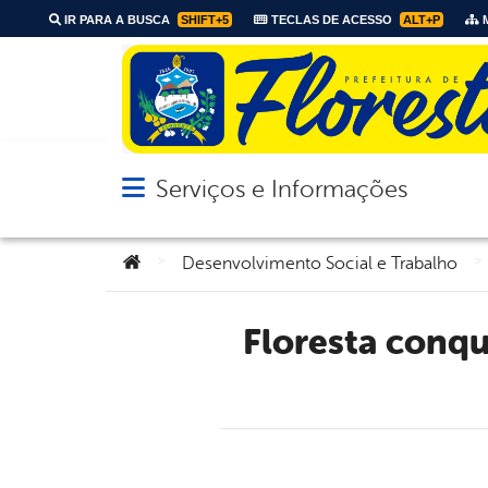
IR PARA A BUSCA
SHIFT+5
TECLAS DE ACESSO
ALT+P
M
Serviços e Informações
Abrir menu principal de navegação
Você está aqui:
>
>
Desenvolvimento Social e Trabalho
Floresta conquista SELO FNAS 2025 e reforça compromisso