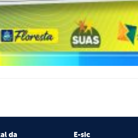
al da
E-sic