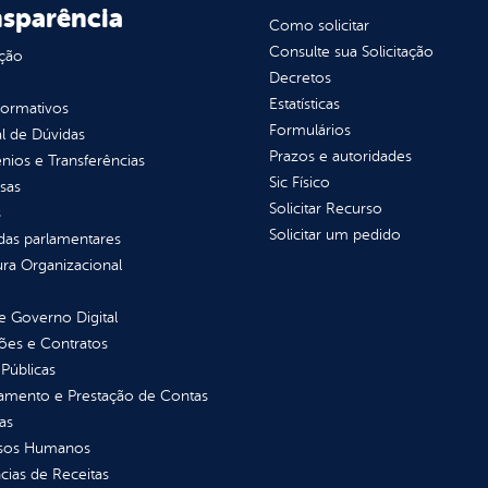
nsparência
Como solicitar
Consulte sua Solicitação
ção
Decretos
Estatísticas
normativos
Formulários
l de Dúvidas
Prazos e autoridades
ios e Transferências
Sic Físico
sas
Solicitar Recurso
s
Solicitar um pedido
as parlamentares
ura Organizacional
 Governo Digital
ções e Contratos
Públicas
jamento e Prestação de Contas
as
sos Humanos
ias de Receitas