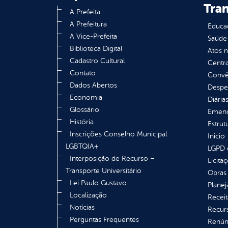
Tra
A Prefeita
A Prefeitura
Educa
A Vice-Prefeita
Saúde
Biblioteca Digital
Atos 
Cadastro Cultural
Centra
Contato
Convên
Dados Abertos
Despe
Economia
Diária
Glossário
Emend
História
Estrut
Inscrições Conselho Municipal
Inicio
LGBTQIA+
LGPD e
Interposição de Recurso –
Licita
Transporte Universitário
Obras 
Lei Paulo Gustavo
Plane
Localização
Receit
Notícias
Recur
Perguntas Frequentes
Renúnc