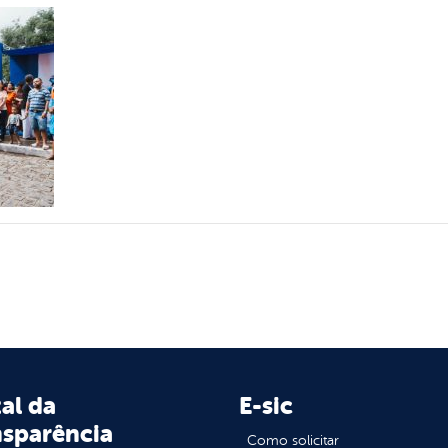
al da
E-sic
nsparência
Como solicitar