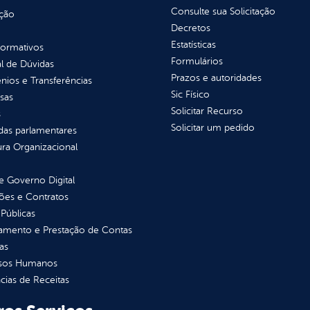
Consulte sua Solicitação
ção
Decretos
Estatísticas
normativos
Formulários
l de Dúvidas
Prazos e autoridades
ios e Transferências
Sic Físico
sas
Solicitar Recurso
s
Solicitar um pedido
as parlamentares
ura Organizacional
 Governo Digital
ções e Contratos
Públicas
jamento e Prestação de Contas
as
sos Humanos
ias de Receitas