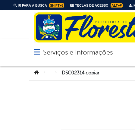
IR PARA A BUSCA
SHIFT+5
TECLAS DE ACESSO
ALT+P
M
Serviços e Informações
Abrir menu principal de navegação
Você está aqui:
>
>
DSC02314 copiar