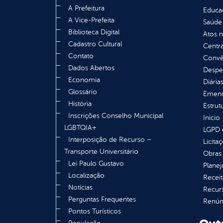
A Prefeitura
Educa
A Vice-Prefeita
Saúde
Biblioteca Digital
Atos 
Cadastro Cultural
Centra
Contato
Convên
Dados Abertos
Despe
Economia
Diária
Glossário
Emend
História
Estrut
Inscrições Conselho Municipal
Inicio
LGBTQIA+
LGPD e
Interposição de Recurso –
Licita
Transporte Universitário
Obras 
Lei Paulo Gustavo
Plane
Localização
Receit
Notícias
Recur
Perguntas Frequentes
Renúnc
Pontos Turísticos