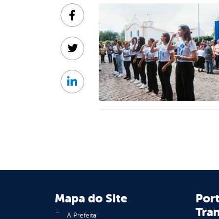
Facebook
Twitter
Linkedin
Mapa do Site
Port
Tra
A Prefeita