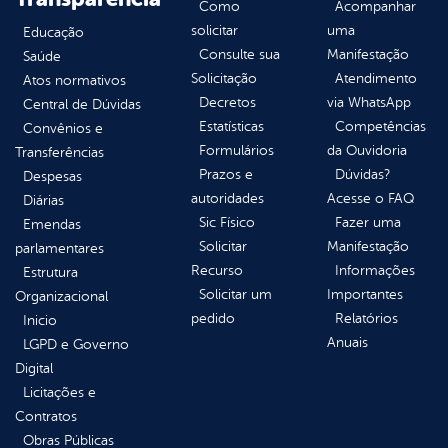
Como
Acompanhar
solicitar
uma
Educação
Consulte sua
Manifestação
Saúde
Solicitação
Atendimento
Atos normativos
Decretos
via WhatsApp
Central de Dúvidas
Estatísticas
Competências
Convênios e
Formulários
da Ouvidoria
Transferências
Prazos e
Dúvidas?
Despesas
autoridades
Acesse o FAQ
Diárias
Sic Físico
Fazer uma
Emendas
Solicitar
Manifestação
parlamentares
Recurso
Informações
Estrutura
Solicitar um
Importantes
Organizacional
pedido
Relatórios
Inicio
Anuais
LGPD e Governo
Digital
Licitações e
Contratos
Obras Públicas