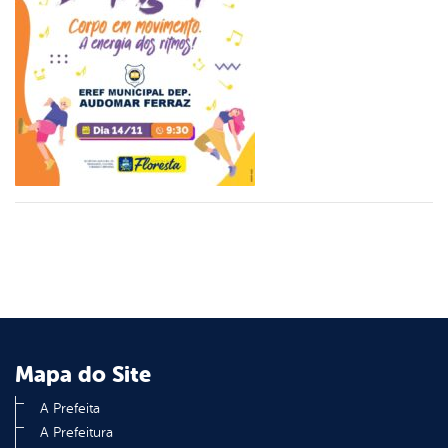
er
din
Mapa do Site
A Prefeita
A Prefeitura