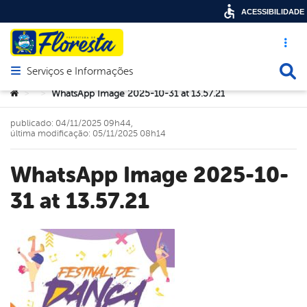
ACESSIBILIDADE
Acesso ráp
Busca
Serviços e Informações
Abrir menu principal de navegação
Você está aqui:
WhatsApp Image 2025-10-31 at 13.57.21
>
>
publicado: 04/11/2025 09h44,
última modificação: 05/11/2025 08h14
WhatsApp Image 2025-10-
31 at 13.57.21
book