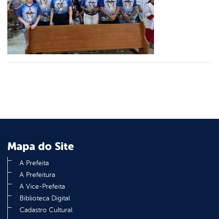
er
din
Mapa do Site
A Prefeita
A Prefeitura
A Vice-Prefeita
Biblioteca Digital
Cadastro Cultural