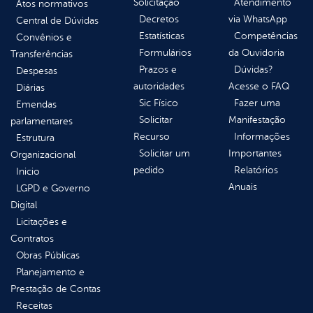
Solicitação
Atendimento
Atos normativos
Decretos
via WhatsApp
Central de Dúvidas
Estatísticas
Competências
Convênios e
Formulários
da Ouvidoria
Transferências
Prazos e
Dúvidas?
Despesas
autoridades
Acesse o FAQ
Diárias
Sic Físico
Fazer uma
Emendas
Solicitar
Manifestação
parlamentares
Recurso
Informações
Estrutura
Solicitar um
Importantes
Organizacional
pedido
Relatórios
Inicio
Anuais
LGPD e Governo
Digital
Licitações e
Contratos
Obras Públicas
Planejamento e
Prestação de Contas
Receitas