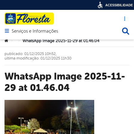
ACESSIBILIDADE
Acesso ráp
Busca
Serviços e Informações
Abrir menu principal de navegação
Você está aqui:
WhatsApp Image 2025-11-29 at 01.46.04
>
>
publicado: 01/12/2025 10h52,
última modificação: 01/12/2025 11h30
WhatsApp Image 2025-11-
29 at 01.46.04
book