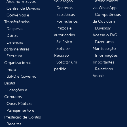
Solicitação
Atendimento
Atos normativos
Decretos
via WhatsApp
Central de Dúvidas
Estatísticas
Competências
Convênios e
Formulários
da Ouvidoria
Transferências
Prazos e
Dúvidas?
Despesas
autoridades
Acesse o FAQ
Diárias
Sic Físico
Fazer uma
Emendas
Solicitar
Manifestação
parlamentares
Recurso
Informações
Estrutura
Solicitar um
Importantes
Organizacional
pedido
Relatórios
Inicio
Anuais
LGPD e Governo
Digital
Licitações e
Contratos
Obras Públicas
Planejamento e
Prestação de Contas
Receitas