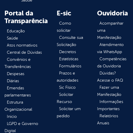
Saúde
Portal da
E-sic
Ouvidoria
Transparência
Como
Acompanhar
solicitar
uma
Educação
Consulte sua
Manifestação
Saúde
Solicitação
Atendimento
Atos normativos
Decretos
via WhatsApp
Central de Dúvidas
Estatísticas
Competências
Convênios e
Formulários
da Ouvidoria
Transferências
Prazos e
Dúvidas?
Despesas
autoridades
Acesse o FAQ
Diárias
Sic Físico
Fazer uma
Emendas
Solicitar
Manifestação
parlamentares
Recurso
Informações
Estrutura
Solicitar um
Importantes
Organizacional
pedido
Relatórios
Inicio
Anuais
LGPD e Governo
Digital