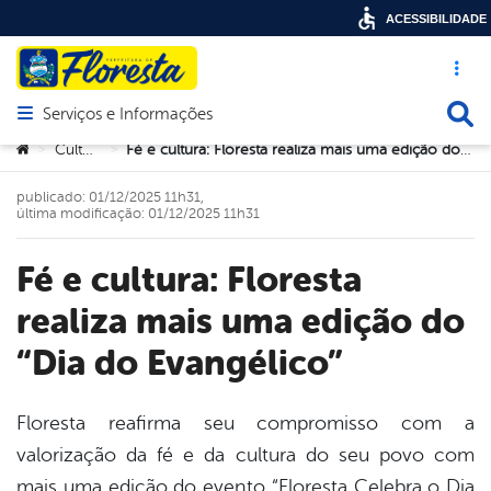
ACESSIBILIDADE
Acesso ráp
Busca
Serviços e Informações
Abrir menu principal de navegação
Você está aqui:
Cultura
Fé e cultura: Floresta realiza mais uma edição do “Dia do Evangélico”
>
>
publicado: 01/12/2025 11h31,
última modificação: 01/12/2025 11h31
Fé e cultura: Floresta
realiza mais uma edição do
“Dia do Evangélico”
Floresta reafirma seu compromisso com a
valorização da fé e da cultura do seu povo com
book
mais uma edição do evento “Floresta Celebra o Dia