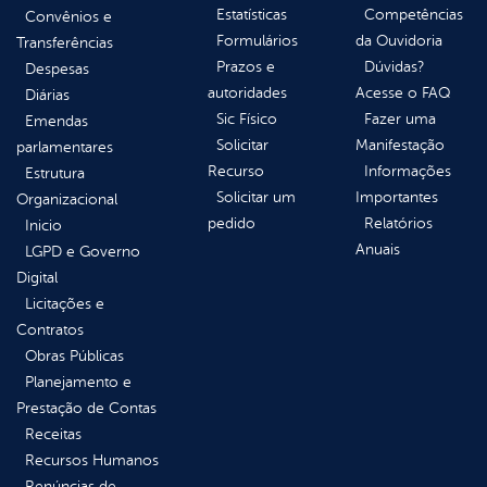
Estatísticas
Competências
Convênios e
Formulários
da Ouvidoria
Transferências
Prazos e
Dúvidas?
Despesas
autoridades
Acesse o FAQ
Diárias
Sic Físico
Fazer uma
Emendas
Solicitar
Manifestação
parlamentares
Recurso
Informações
Estrutura
Solicitar um
Importantes
Organizacional
pedido
Relatórios
Inicio
Anuais
LGPD e Governo
Digital
Licitações e
Contratos
Obras Públicas
Planejamento e
Prestação de Contas
Receitas
Recursos Humanos
Renúncias de