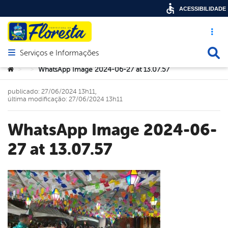
ACESSIBILIDADE
Acesso ráp
Busca
Serviços e Informações
Abrir menu principal de navegação
Você está aqui:
WhatsApp Image 2024-06-27 at 13.07.57
>
>
publicado: 27/06/2024 13h11,
última modificação: 27/06/2024 13h11
WhatsApp Image 2024-06-
27 at 13.07.57
book