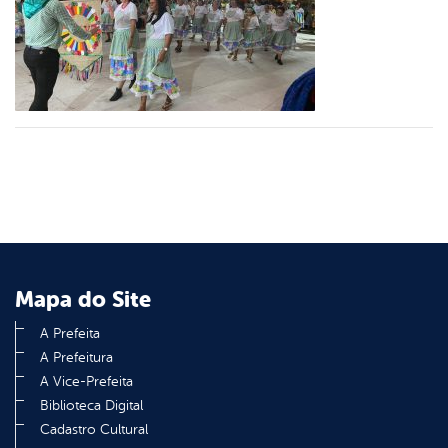
er
din
Mapa do Site
A Prefeita
A Prefeitura
A Vice-Prefeita
Biblioteca Digital
Cadastro Cultural