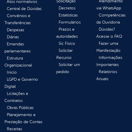
Solicitação
Atendimento
Atos normativos
Decretos
via WhatsApp
Central de Dúvidas
Estatísticas
Competências
Convênios e
Formulários
da Ouvidoria
Transferências
Prazos e
Dúvidas?
Despesas
autoridades
Acesse o FAQ
Diárias
Sic Físico
Fazer uma
Emendas
Solicitar
Manifestação
parlamentares
Recurso
Informações
Estrutura
Solicitar um
Importantes
Organizacional
pedido
Relatórios
Inicio
Anuais
LGPD e Governo
Digital
Licitações e
Contratos
Obras Públicas
Planejamento e
Prestação de Contas
Receitas