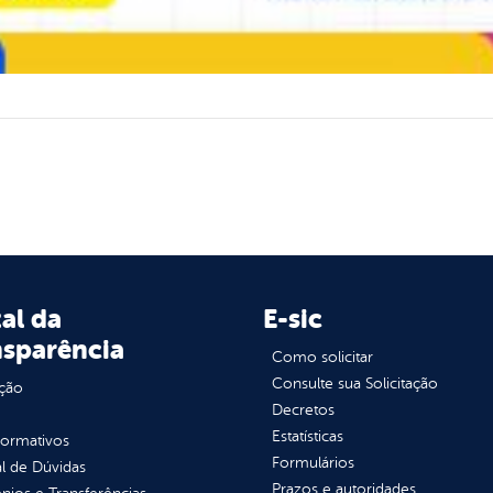
al da
E-sic
nsparência
Como solicitar
Consulte sua Solicitação
ção
Decretos
Estatísticas
normativos
Formulários
l de Dúvidas
Prazos e autoridades