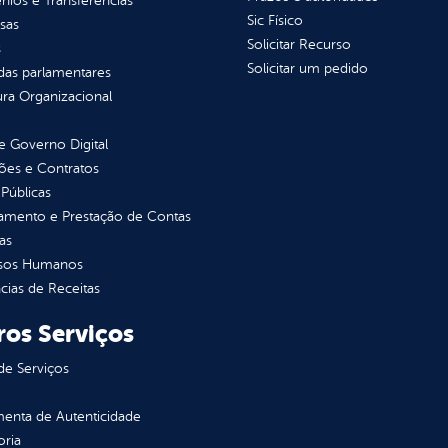
ios e Transferências
Sic Físico
sas
Solicitar Recurso
s
Solicitar um pedido
as parlamentares
ura Organizacional
 Governo Digital
ções e Contratos
Públicas
jamento e Prestação de Contas
as
sos Humanos
ias de Receitas
ros Serviços
de Serviços
enta de Autenticidade
oria