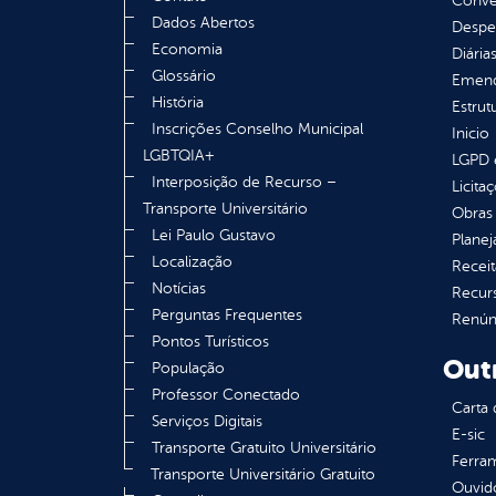
Convên
Dados Abertos
Despe
Economia
Diária
Glossário
Emend
História
Estrut
Inscrições Conselho Municipal
Inicio
LGBTQIA+
LGPD e
Interposição de Recurso –
Licita
Transporte Universitário
Obras 
Lei Paulo Gustavo
Plane
Localização
Receit
Notícias
Recur
Perguntas Frequentes
Renúnc
Pontos Turísticos
Out
População
Professor Conectado
Carta 
Serviços Digitais
E-sic
Transporte Gratuito Universitário
Ferram
Transporte Universitário Gratuito
Ouvid