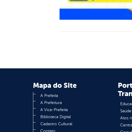
Mapa do Site
Port
Tra
A Prefeita
A Prefeitura
Educa
A Vice-Prefeita
Saúde
Biblioteca Digital
Atos 
Cadastro Cultural
Centra
Contato