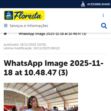
ACESSIBILIDADE
Acesso ráp
Busca
Serviços e Informações
Abrir menu principal de navegação
Você está aqui:
WhatsApp Image 2025-11-18 at 10.48.47 (3)
>
>
publicado: 18/11/2025 10h55,
última modificação: 19/11/2025 08h22
WhatsApp Image 2025-11-
18 at 10.48.47 (3)
book