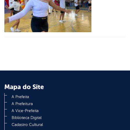
er
din
Mapa do Site
A Prefeita
A Prefeitura
A Vice-Prefeita
Biblioteca Digital
Cadastro Cultural