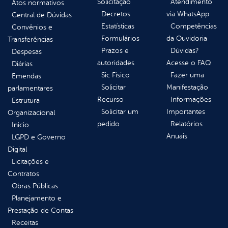
Solicitação
Atendimento
Atos normativos
Decretos
via WhatsApp
Central de Dúvidas
Estatísticas
Competências
Convênios e
Formulários
da Ouvidoria
Transferências
Prazos e
Dúvidas?
Despesas
autoridades
Acesse o FAQ
Diárias
Sic Físico
Fazer uma
Emendas
Solicitar
Manifestação
parlamentares
Recurso
Informações
Estrutura
Solicitar um
Importantes
Organizacional
pedido
Relatórios
Inicio
Anuais
LGPD e Governo
Digital
Licitações e
Contratos
Obras Públicas
Planejamento e
Prestação de Contas
Receitas