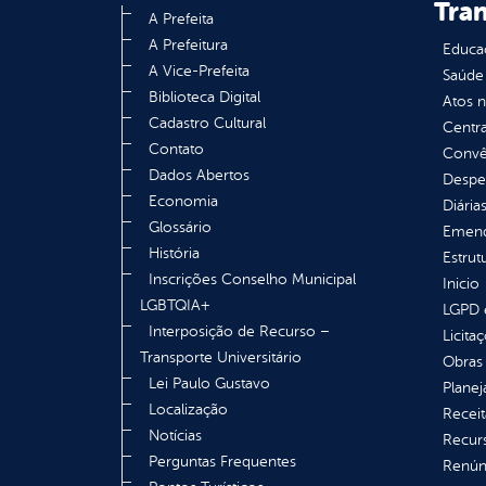
Tra
A Prefeita
A Prefeitura
Educa
A Vice-Prefeita
Saúde
Biblioteca Digital
Atos 
Cadastro Cultural
Centra
Contato
Convên
Dados Abertos
Despe
Economia
Diária
Glossário
Emend
História
Estrut
Inscrições Conselho Municipal
Inicio
LGBTQIA+
LGPD e
Interposição de Recurso –
Licita
Transporte Universitário
Obras 
Lei Paulo Gustavo
Plane
Localização
Receit
Notícias
Recur
Perguntas Frequentes
Renúnc