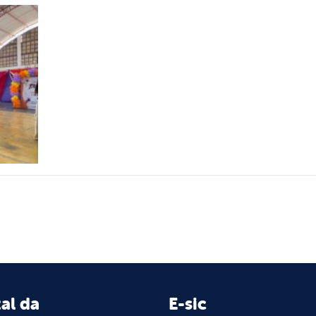
al da
E-sic