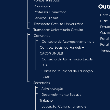
Pontos Turísticos
Out
População
Professor Conectado
Carta 
Serviços Digitais
E-sic
Transporte Gratuito Universitário
Ferram
Transporte Universitário Gratuito
Ouvid
Conselhos
Portal
Conselho de Acompanhamento e
Portal
Controle Social do Fundeb –
Transp
CACS/FUNDEB
Conselho de Alimentação Escolar
– CAE
Conselho Municipal de Educação
– CME
Secretarias
Administração
Desenvolvimento Social e
Trabalho
Educação, Cultura, Turismo e