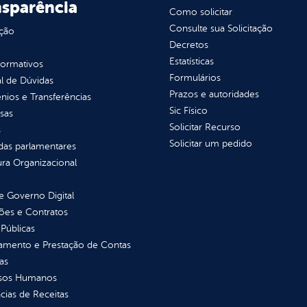
nsparência
Como solicitar
Consulte sua Solicitação
ção
Decretos
Estatísticas
normativos
Formulários
l de Dúvidas
Prazos e autoridades
ios e Transferências
Sic Físico
sas
Solicitar Recurso
s
Solicitar um pedido
as parlamentares
ura Organizacional
 Governo Digital
ções e Contratos
Públicas
jamento e Prestação de Contas
as
sos Humanos
ias de Receitas