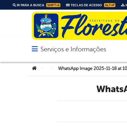
IR PARA A BUSCA
SHIFT+5
TECLAS DE ACESSO
ALT+P
M
Serviços e Informações
Abrir menu principal de navegação
Você está aqui:
>
>
WhatsApp Image 2025-11-18 at 10.
What